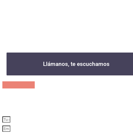
ADICCIÓN
BENZODIACEPINAS
Da el primer paso hacia una vida libre.
Llámanos, te escuchamos
914 009 559
A tu lado, a solo una llamada