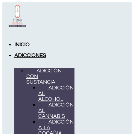
Ir
al
contenido
INICIO
ADICCIONES
ADICCIÓN
CON
SUSTANCIA
ADICCIÓN
AL
ALCOHOL
ADICCIÓN
AL
CANNABIS
ADICCIÓN
A LA
COCAÍNA