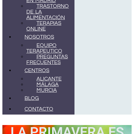
EN MADRID
TRASTORNO
DE LA
ALIMENTACIÓN
TERAPIAS
ONLINE
NOSOTROS
EQUIPO
TERAPEUTICO
PREGUNTAS
FRECUENTES
CENTROS
ALICANTE
MÁLAGA
MURCIA
BLOG
CONTACTO
LA PRIMAVERA ES