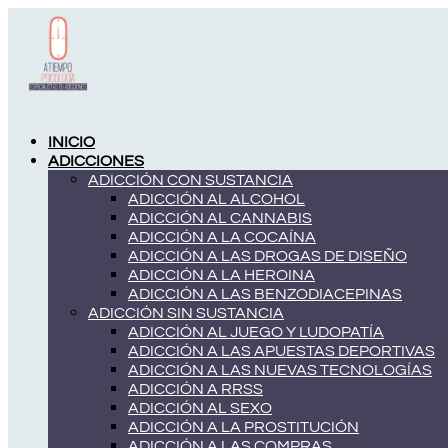
Ir
al
contenido
INICIO
ADICCIONES
ADICCIÓN CON SUSTANCIA
ADICCIÓN AL ALCOHOL
ADICCIÓN AL CANNABIS
ADICCIÓN A LA COCAÍNA
ADICCIÓN A LAS DROGAS DE DISEÑO
ADICCIÓN A LA HEROINA
ADICCIÓN A LAS BENZODIACEPINAS
ADICCIÓN SIN SUSTANCIA
ADICCIÓN AL JUEGO Y LUDOPATÍA
ADICCIÓN A LAS APUESTAS DEPORTIVAS
ADICCIÓN A LAS NUEVAS TECNOLOGÍAS
ADICCIÓN A RRSS
ADICCIÓN AL SEXO
ADICCIÓN A LA PROSTITUCIÓN
ADICCIÓN A LAS COMPRAS